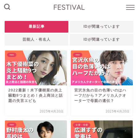
FESTIVAL
最新記事
IDが間違っています
芸能人・有名人
IDが間違っています
new
new
2022最新！木下優樹菜の炎上
宮沢氷魚の目の色薄いのはハ
騒動9つまとめ！炎上商法と話
ーフだから？アメリカ人クオ
題の失言エピも
ーターで母親の遺伝？
2023年4月20日
2023年4月20日
new
女優・俳優