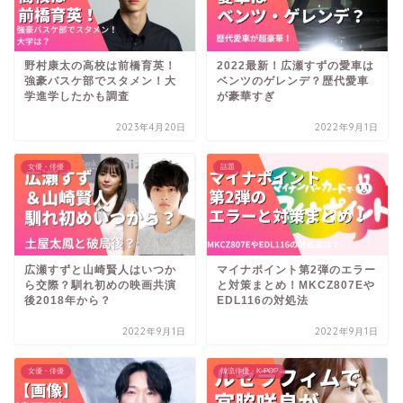
野村康太の高校は前橋育英！
2022最新！広瀬すずの愛車は
強豪バスケ部でスタメン！大
ベンツのゲレンデ？歴代愛車
学進学したかも調査
が豪華すぎ
2023年4月20日
2022年9月1日
女優・俳優
話題
広瀬すずと山崎賢人はいつか
マイナポイント第2弾のエラー
ら交際？馴れ初めの映画共演
と対策まとめ！MKCZ807Eや
後2018年から？
EDL116の対処法
2022年9月1日
2022年9月1日
女優・俳優
韓流俳優・K-POP