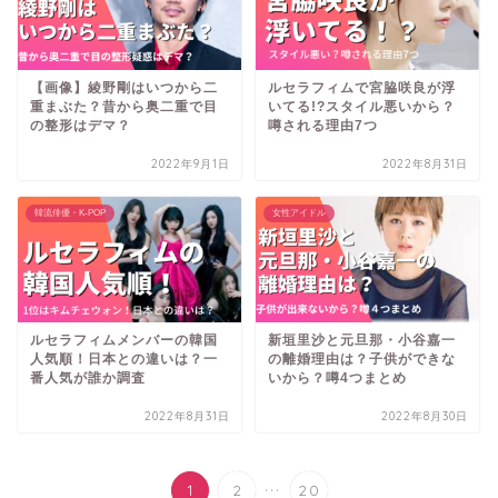
【画像】綾野剛はいつから二
ルセラフィムで宮脇咲良が浮
重まぶた？昔から奥二重で目
いてる!?スタイル悪いから？
の整形はデマ？
噂される理由7つ
2022年9月1日
2022年8月31日
韓流俳優・K-POP
女性アイドル
ルセラフィムメンバーの韓国
新垣里沙と元旦那・小谷嘉一
人気順！日本との違いは？一
の離婚理由は？子供ができな
番人気が誰か調査
いから？噂4つまとめ
2022年8月31日
2022年8月30日
...
1
2
20